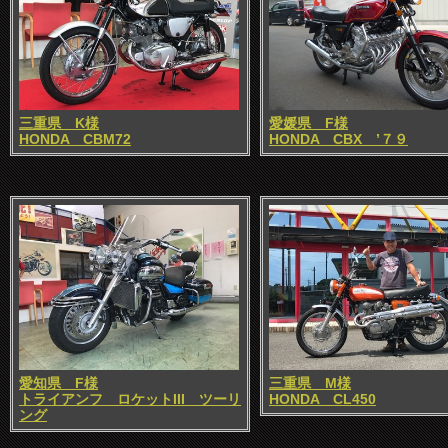
三重県 K様
愛媛県 F様
HONDA CBM72
HONDA CBX ’７９
愛知県 F様
三重県 M様
トライアンフ ロケットIII ツーリ
HONDA CL450
ング