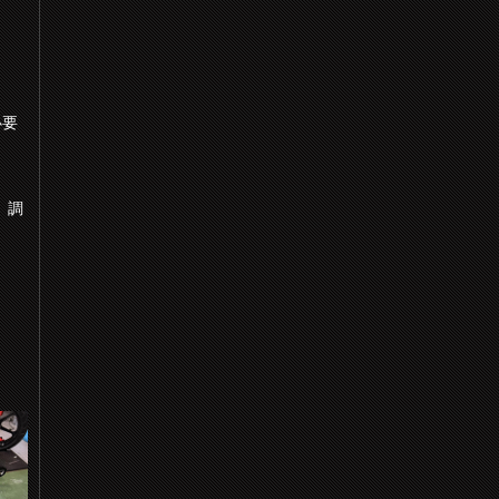
必要
、調