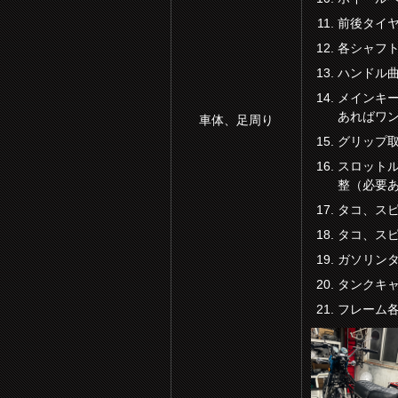
前後タイ
各シャフ
ハンドル
メインキ
あればワ
車体、足周り
グリップ
スロットル
整（必要
タコ、ス
タコ、ス
ガソリン
タンクキ
フレーム