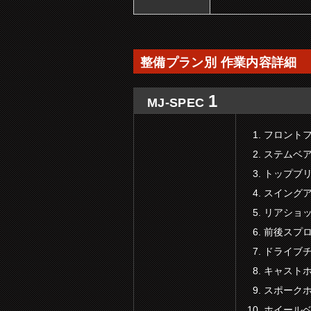
整備プラン別 作業内容詳細
1
MJ-SPEC
フロントフ
ステムベ
トップブ
スイング
リアショ
前後スプ
ドライブ
キャスト
スポーク
ホイール