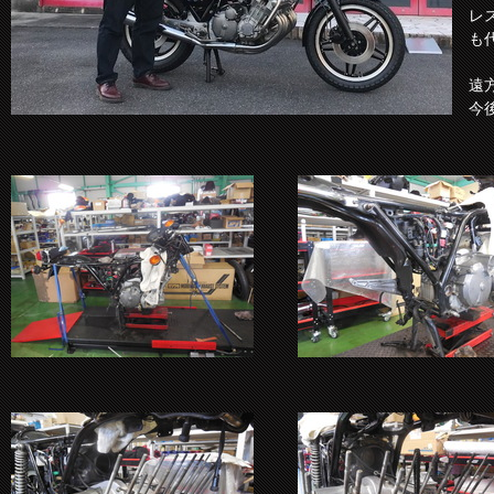
レ
も
遠
今