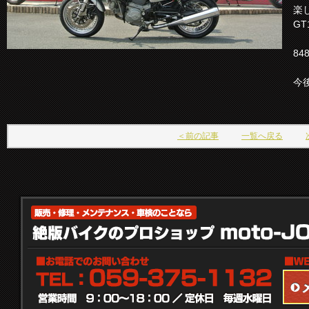
楽
G
8
今
＜前の記事
一覧へ戻る