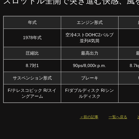
スロットル全開で突き進む快感、風
年式
エンジン形式
空冷4ストDOHC2バルブ
1978年式
並列4気筒
圧縮比
最高出力
8.7対1
90ps/8,000r.p.m.
8.7k
サスペンション形式
ブレーキ
F/テレスコピック R/スイ
F/ダブルディスク R/シン
ングアーム
ルディスク
＜前の記事
一覧へ戻る