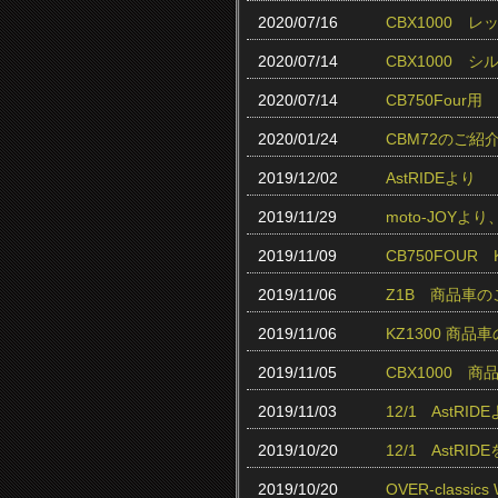
2020/07/16
CBX1000 
2020/07/14
CBX1000 
2020/07/14
CB750Fou
2020/01/24
CBM72のご紹
2019/12/02
AstRIDEより
2019/11/29
moto-JOY
2019/11/09
CB750FOUR
2019/11/06
Z1B 商品車
2019/11/06
KZ1300 商品
2019/11/05
CBX1000 
2019/11/03
12/1 AstR
2019/10/20
12/1 AstR
2019/10/20
OVER-class