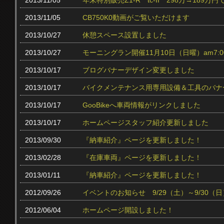
2013/11/05
年末特別販売Z1-R tc‐II 298万→189万円
2013/11/05
CB750K0動画がご覧いただけます
2013/10/27
休憩スペース設置しました
2013/10/27
モーニングラン開催11月10日（日曜）am7:0
2013/10/17
ブログバナーデザイン変更しました
2013/10/17
バイクメンテナンス用専用設備＆工具のバナ
2013/10/17
GooBikeへ車両情報がリンクしました
2013/10/17
ホームページスタッフ紹介更新しました
2013/09/30
『納車紹介』ページを更新しました！
2013/02/28
『在庫車両』ページを更新しました！
2013/01/11
『納車紹介』ページを更新しました！
2012/09/26
イベントのお知らせ 9/29（土）～9/30（日
2012/06/04
ホームページ開設しました！