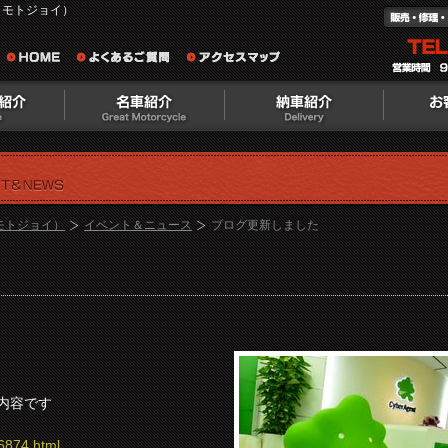
（モトジョイ）
（モトジョイ）
イベント＆ニュース
ブログ更新しました
内容です
26874.html