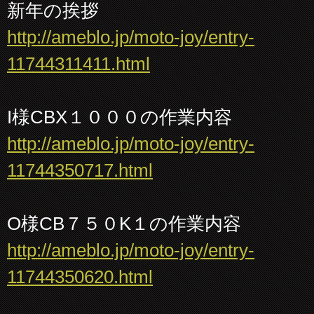
新年の挨拶
http://ameblo.jp/moto-joy/entry-
11744311411.html
I様CBX１０００の作業内容
http://ameblo.jp/moto-joy/entry-
11744350717.html
O様CB７５０K１の作業内容
http://ameblo.jp/moto-joy/entry-
11744350620.html