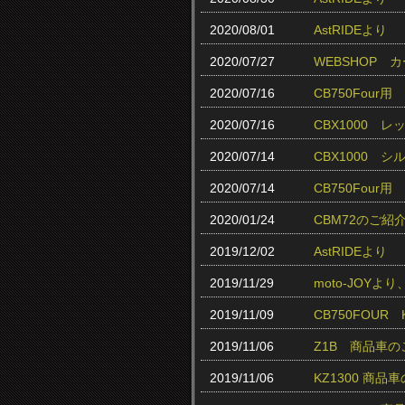
2020/08/01
AstRIDEより
2020/07/27
WEBSHOP
2020/07/16
CB750Fou
2020/07/16
CBX1000 
2020/07/14
CBX1000 
2020/07/14
CB750Fou
2020/01/24
CBM72のご紹
2019/12/02
AstRIDEより
2019/11/29
moto-JOY
2019/11/09
CB750FOUR
2019/11/06
Z1B 商品車
2019/11/06
KZ1300 商品